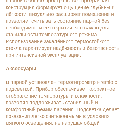
парной в общее пространство. Прозрачная
ШОУРУМЫ
конструкция формирует ощущение глубины и
Санкт-Петербург, Уманский пер., 84
лёгкости, визуально расширяет помещение и
+7 (812) 210-57-89
Нижняя Сыромятническая 10,
позволяет считывать состояние парной без
строение 3, вход 3А, 3 этаж. Центр
необходимости её открытия, что важно для
дизайна и архитектуры ARTPLAY.
стабильности температурного режима.
(Скоро открытие)
+7 (495) 843-31-63
Использование закалённого термостойкого
стекла гарантирует надёжность и безопасность
при интенсивной эксплуатации.
Аксессуары
О КОМПАНИИ
МЕДИА
В парной установлен термогигрометр Premio с
Почему мы
Материалы
подсветкой. Прибор обеспечивает корректное
Портфолио
отображение температуры и влажности,
Шоурум
позволяя поддерживать стабильный и
Контакты
комфортный режим парения. Подсветка делает
показания легко считываемыми в условиях
мягкого освещения, не нарушая общей