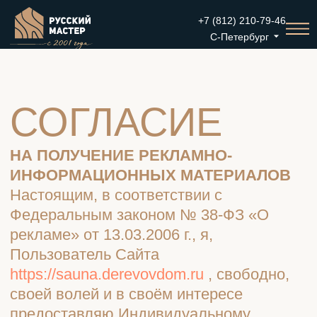
+7 (812) 210-79-46
С-Петербург
СОГЛАСИЕ
НА ПОЛУЧЕНИЕ РЕКЛАМНО-
ИНФОРМАЦИОННЫХ МАТЕРИАЛОВ
Настоящим, в соответствии с
Федеральным законом № 38-ФЗ «О
рекламе» от 13.03.2006 г., я,
Пользователь Сайта
https://sauna.derevovdom.ru
, свободно,
своей волей и в своём интересе
предоставляю Индивидуальному
предпринимателю
Тазихину
Константину Львовичу
(ИНН
780216600530), зарегистрированному в
соответствии с законодательством РФ
по адресу: 195248, г. Санкт-Петербург,
Уманский переулок, д. 84, своё согласие