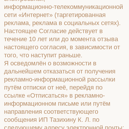
информационном письме или путём
направления соответствующего
сообщения ИП Тазихину К. Л. по
следующему адресу электронной почты:
iptazihin@list.ru.
ШОУРУМЫ
Санкт-Петербург, Уманский пер., 84
+7 (812) 210-57-89
Нижняя Сыромятническая 10,
строение 3, вход 3А, 3 этаж. Центр
дизайна и архитектуры ARTPLAY.
(Скоро открытие)