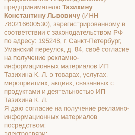
на получение рекламно-
информационных материалов ИП
Тазихина К. Л. о товарах, услугах,
мероприятиях, акциях, связанных с
продуктами и деятельностью ИП
Тазихина К. Л.
Я даю согласие на получение рекламно-
информационных материалов
посредством:
электросвязи;
информационно-телекоммуникационной
сети «Интернет» (таргетированная
реклама, реклама в социальных сетях).
Настоящее Согласие действует в
течение 10 лет или до момента отзыва
настоящего согласия, в зависимости от
того, что наступит раньше.
Я осведомлён о возможности в
дальнейшем отказаться от получения
рекламно-информационной рассылки
путём отписки от неё, перейдя по
ссылке «Отписаться» в рекламно-